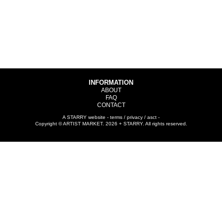
INFORMATION
ABOUT
FAQ
CONTACT
A
STARRY
website -
terms
/
privacy
/
asct
-
Copyright © ARTIST MARKET. 2026 + STARRY. All rights reserved.