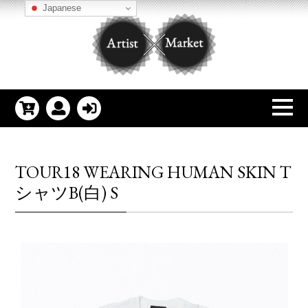
Japanese
TOUR18 WEARING HUMAN SKIN T
シャツB(白) S